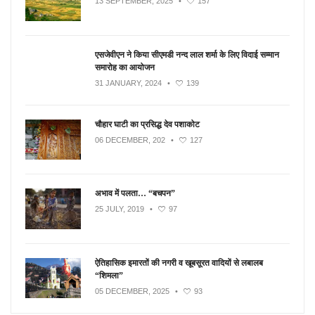
13 SEPTEMBER, 2025
•
157
एसजेवीएन ने किया सीएमडी नन्‍द लाल शर्मा के लिए विदाई सम्मान
समारोह का आयोजन
31 JANUARY, 2024
•
139
चौहार घाटी का प्रसिद्ध देव पशाकोट
06 DECEMBER, 202
•
127
अभाव में पलता… “बचपन”
25 JULY, 2019
•
97
ऐतिहासिक इमारतों की नगरी व खूबसूरत वादियों से लबालब
“शिमला”
05 DECEMBER, 2025
•
93