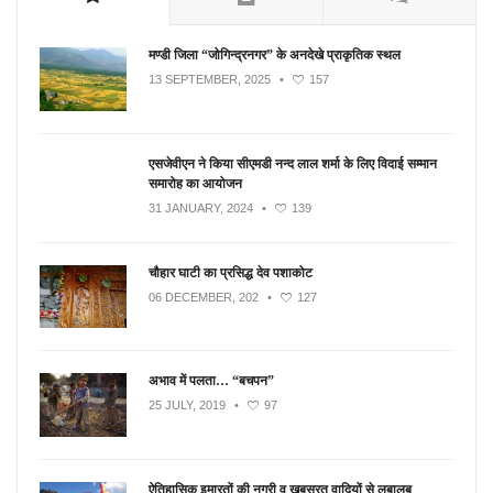
मण्डी जिला “जोगिन्द्रनगर” के अनदेखे प्राकृतिक स्थल
13 SEPTEMBER, 2025
•
157
एसजेवीएन ने किया सीएमडी नन्‍द लाल शर्मा के लिए विदाई सम्मान
समारोह का आयोजन
31 JANUARY, 2024
•
139
चौहार घाटी का प्रसिद्ध देव पशाकोट
06 DECEMBER, 202
•
127
अभाव में पलता… “बचपन”
25 JULY, 2019
•
97
ऐतिहासिक इमारतों की नगरी व खूबसूरत वादियों से लबालब