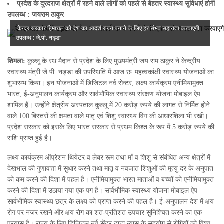
प्रदेश के दूरदराज क्षेत्रों में रहने वाले लोगों को पहले से बेहतर स्वास्थ्य सुविधाएं होगी
उपलब्ध : जयराम ठाकुर
केन्द्र सरकार हिमाचल को देश का आदर्श राज्य बनाने के लिए हर संभव सहायता करवाएगी
उपलब्ध : जे.पी. नड्डा
शिमला:
कुल्लू के रथ मैदान से प्रदेश के लिए मुख्यमंत्री जय राम ठाकुर ने केन्द्रीय
स्वास्थ्य मंत्री जे.पी. नड्डा की उपस्थिति में आज छः महत्वकांक्षी स्वास्थ्य योजनाओं का
शुभारम्भ किया। इन योजनाओं में डिजिटल नर्व सेन्टर, लक्ष्य कार्यक्रम एनीमियामुक्त
भारत, ई-अनुपालन कार्यक्रम और सार्वभौमिक स्वास्थ्य संरक्षण योजना मोबाइल ऐप
शामिल हैं। उन्होंने क्षेत्रीय अस्पताल कुल्लू में 20 करोड़ रुपये की लागत से निर्मित होने
वाले 100 बिस्तरों की क्षमता वाले मातृ एवं शिशु स्वास्थ्य विंग की आधारशिला भी रखी।
प्रदेश सरकार को इसके लिए भारत सरकार से प्रथम किश्त के रूप में 5 करोड़ रुपये की
राशि प्राप्त हुई है।
लक्ष्य कार्यक्रम ऑप्रेशन थियेटर व लेबर रूम तथा मॉं व शिशु से संबंधित अन्य क्षेत्रों में
देखभाल की गुणावत्ता में सुधार करने तथा मातृ व नवजात शिशुओं की मृत्यु दर के अनुपात
को कम करने की दिशा में पहल है। एनीमियामुक्त भारत माताओं व बच्चों को एनीमियामुक्त
करने की दिशा में उठाया गया एक पग है। सार्वभौमिक स्वास्थ्य योजना मोबाइल ऐप
सार्वभौमिक स्वास्थ्य छत्र के लक्ष्य को प्राप्त करने की पहल है। ई-अनुपालन देश में क्षय
रोग पर नजर रखने और क्षय रोग का शत-प्रतिशत उपचार सुनिश्चित करने का एक
प्रयास है। राज्य के लिए डिजिटल नर्व सेंटर टाटा न्यास के सहयोग से रोगियों को विश्व