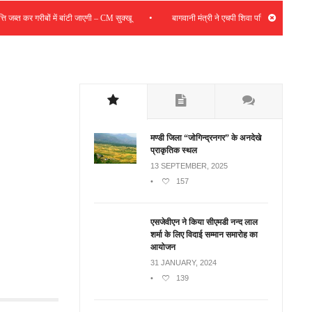
•
 कर गरीबों में बांटी जाएगी – CM सुक्खू
बागवानी मंत्री ने एचपी शिवा परियोजना की समीक्षा की; सं
मण्डी जिला “जोगिन्द्रनगर” के अनदेखे
प्राकृतिक स्थल
13 SEPTEMBER, 2025
•
157
एसजेवीएन ने किया सीएमडी नन्‍द लाल
शर्मा के लिए विदाई सम्मान समारोह का
आयोजन
31 JANUARY, 2024
•
139