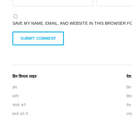
SAVE MY NAME, EMAIL, AND WEBSITE IN THIS BROWSER F
हिम शिमला लाइव
देश
होम
हिम
ब्लॉग
हिम
संपर्क करें
देश
हमारे बारे में…
राष्