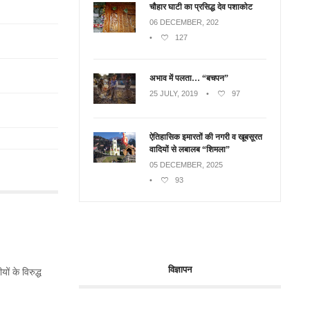
चौहार घाटी का प्रसिद्ध देव पशाकोट
06 DECEMBER, 202
•
127
अभाव में पलता… “बचपन”
25 JULY, 2019
•
97
ऐतिहासिक इमारतों की नगरी व खूबसूरत
वादियों से लबालब “शिमला”
05 DECEMBER, 2025
•
93
विज्ञापन
ं के विरुद्ध