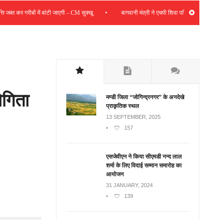
•
ब्त कर गरीबों में बांटी जाएगी – CM सुक्खू
बागवानी मंत्री ने एचपी शिवा परियोजना की समीक्षा की; 
योगिता
मण्डी जिला “जोगिन्द्रनगर” के अनदेखे
प्राकृतिक स्थल
13 SEPTEMBER, 2025
•
157
एसजेवीएन ने किया सीएमडी नन्‍द लाल
शर्मा के लिए विदाई सम्मान समारोह का
आयोजन
31 JANUARY, 2024
•
139