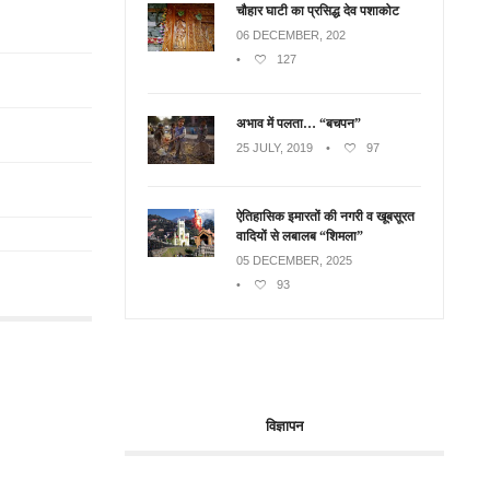
चौहार घाटी का प्रसिद्ध देव पशाकोट
06 DECEMBER, 202
•
127
अभाव में पलता… “बचपन”
25 JULY, 2019
•
97
ऐतिहासिक इमारतों की नगरी व खूबसूरत
वादियों से लबालब “शिमला”
05 DECEMBER, 2025
•
93
विज्ञापन