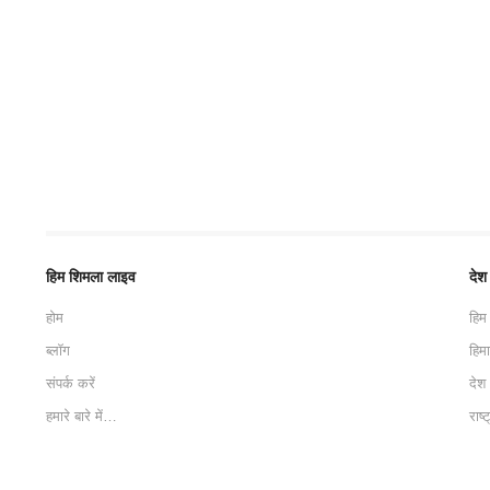
हिम शिमला लाइव
देश
होम
हिम
ब्लॉग
हिम
संपर्क करें
देश
हमारे बारे में…
राष्