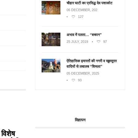
चौहार घाटी का प्रसिद्ध देव पशाकोट
06 DECEMBER, 202
•
127
अभाव में पलता… “बचपन”
25 JULY, 2019
•
97
ऐतिहासिक इमारतों की नगरी व खूबसूरत
वादियों से लबालब “शिमला”
05 DECEMBER, 2025
•
93
विज्ञापन
 विशेष