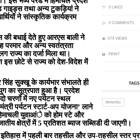
। इस भव्य परेड में हिमाचल प्रदेश
 गाइड्स तथा अन्य टुकड़ियां ने
0
LIKES
र्थियों ने सांस्कृतिक कार्यक्रम
0 COMMENTS
की बधाई देते हुए आरएस बाली ने
675 VIEWS
िंह परमार और अन्य स्वतंत्रता
लग राज्य का दर्जा मिला था।
PRINT
स छोटे से राज्य को देश-विदेश में
सिंह सुक्खू के कार्यभार संभालते ही
TAGS
 युग का सूत्रपात हुआ है। प्रदेश
 चरणों में नए पर्यटन स्थल
BRAKING
्री पर्यटन स्टार्ट-अप योजना’ लाने
ं हिमाचली युवाआंे को होम स्टे और
क्षेत्रों में 5 प्रतिशत ब्याज सब्सिडी दी जाएगी।
के इतिहास में पहली बार तहसील और उप-तहसील स्तर पर