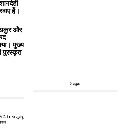
शानदेही
वाए हैं।
 ठाकुर और
नकद
िया। मुख्य
 पुरस्कृत
फेसबुक
 से मिले CM सुक्खू
ुआवजा