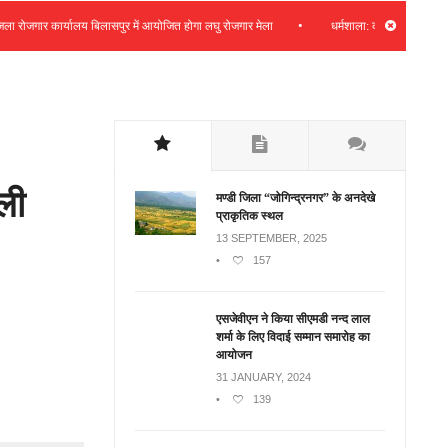
•
जगार कार्यालय बिलासपुर में आयोजित होगा लघु रोजगार मेला
धर्मशाला: कचहरी फीडर क्षेत्र में 
ली
मण्डी जिला “जोगिन्द्रनगर” के अनदेखे
प्राकृतिक स्थल
13 SEPTEMBER, 2025
•
157
एसजेवीएन ने किया सीएमडी नन्‍द लाल
शर्मा के लिए विदाई सम्मान समारोह का
आयोजन
31 JANUARY, 2024
•
139