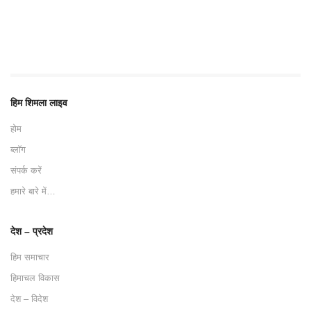
हिम शिमला लाइव
होम
ब्लॉग
संपर्क करें
हमारे बारे में…
देश – प्रदेश
हिम समाचार
हिमाचल विकास
देश – विदेश