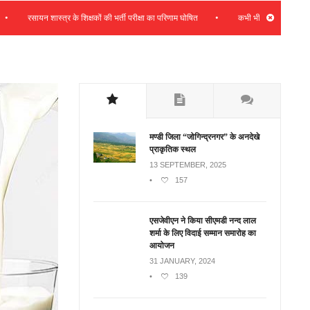
•
ायन शास्त्र के शिक्षकों की भर्ती परीक्षा का परिणाम घोषित
कभी भी प्रदेश हितों के साथ समझौता
मण्डी जिला “जोगिन्द्रनगर” के अनदेखे
प्राकृतिक स्थल
13 SEPTEMBER, 2025
•
157
एसजेवीएन ने किया सीएमडी नन्‍द लाल
शर्मा के लिए विदाई सम्मान समारोह का
आयोजन
31 JANUARY, 2024
•
139