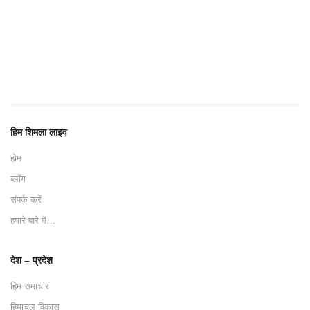
हिम शिमला लाइव
होम
ब्लॉग
संपर्क करें
हमारे बारे में…
देश – प्रदेश
हिम समाचार
हिमाचल विकास