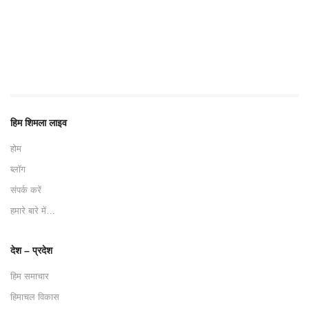
हिम शिमला लाइव
होम
ब्लॉग
संपर्क करें
हमारे बारे में…
देश – प्रदेश
हिम समाचार
हिमाचल विकास