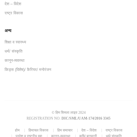
देश – विदेश
राष्ट्र विकास
अन्य
शिक्षा व स्वास्थ्य
धर्म/ संस्कृति
कानून-व्यवस्था
किड्स (विशेष)/ कैरियर/ मनोरंजन
© हिम शिमला लाइव 2024
REGISTRATION NO.
DIC/SML/UAM-174/2016 3345
होम
हिमाचल विकास
हिम समाचार
देश – विदेश
राष्ट्र विकास
प्रदेश व राष्ट्रीय मुद्दा
कानून-व्यवस्था
कृषि/ बागवानी
धर्म/ संस्कृति