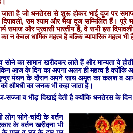
है।
कहा जाता है जो धनतेरस से शुरू होकर भाई दूज पर समाप्‍त
ी, दिपावली, राम-श्‍याम और भैया दूज सम्मिलित हैं। पूरे
िख, आर्य समाज और प्रवासी भारतीय हैं, वे सभी इस दिपावली 
र का न केवल धार्मि‍क महत्‍व है बल्कि व्‍यापारिक महत्‍व भी 
भव सोने का सामान खरीदकर लाते हैं और मान्‍यता ये होत
 लेकिन आज के दिन का अपना अलग ही महत्‍व है क्‍योंकि
ुन्‍द्र मंथन के दौरान अपने साथ अमृत का कलश व आयुर
री को औषधी का जनक भी कहा जाता है।
ज-सज्जा व भीड़ दिखाई देती है क्‍योंकि धनतेरस के दिन 
 लोग सोने-चांदी के बर्तन
कार के बर्तन खरीदना भी
 के पास व घर के द्वार पर