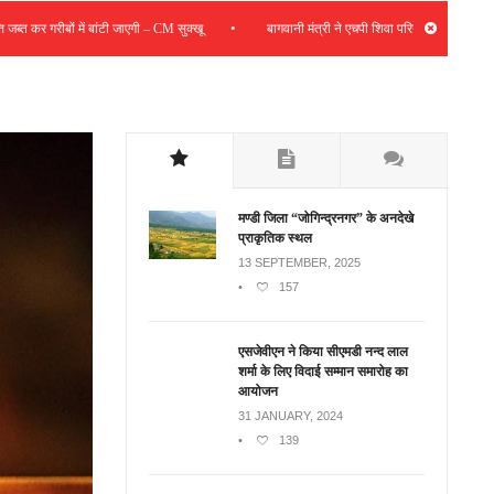
•
ीबों में बांटी जाएगी – CM सुक्खू
बागवानी मंत्री ने एचपी शिवा परियोजना की समीक्षा की; संबंधित 
मण्डी जिला “जोगिन्द्रनगर” के अनदेखे
प्राकृतिक स्थल
13 SEPTEMBER, 2025
•
157
एसजेवीएन ने किया सीएमडी नन्‍द लाल
शर्मा के लिए विदाई सम्मान समारोह का
आयोजन
31 JANUARY, 2024
•
139