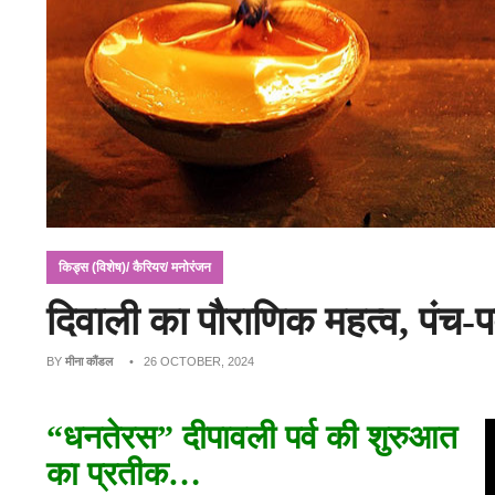
किड्स (विशेष)/ कैरियर/ मनोरंजन
दिवाली का पौराणिक महत्व, पंच-पर्व
BY
मीना कौंडल
• 26 OCTOBER, 2024
“धनतेरस” दीपावली पर्व की शुरुआत
का प्रतीक…