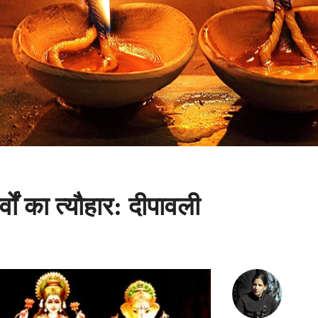
ों का त्‍यौहार: दीपावली