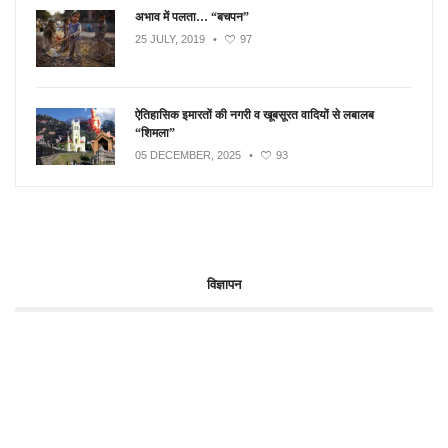
अभाव में पलता… “बचपन”
25 JULY, 2019
•
97
ऐतिहासिक इमारतों की नगरी व खूबसूरत वादियों से लबालब
“शिमला”
05 DECEMBER, 2025
•
93
विज्ञापन