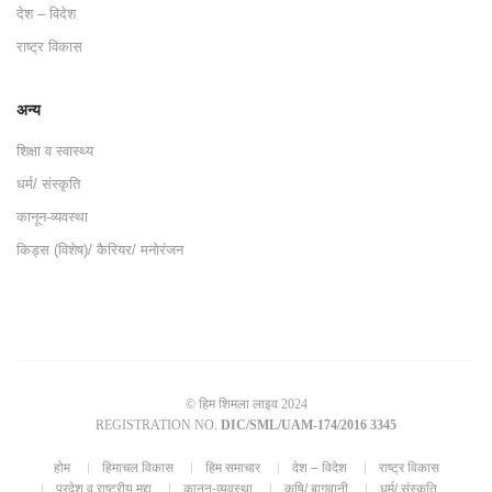
देश – विदेश
राष्ट्र विकास
अन्य
शिक्षा व स्वास्थ्य
धर्म/ संस्कृति
कानून-व्यवस्था
किड्स (विशेष)/ कैरियर/ मनोरंजन
© हिम शिमला लाइव 2024
REGISTRATION NO.
DIC/SML/UAM-174/2016 3345
होम
हिमाचल विकास
हिम समाचार
देश – विदेश
राष्ट्र विकास
प्रदेश व राष्ट्रीय मुद्दा
कानून-व्यवस्था
कृषि/ बागवानी
धर्म/ संस्कृति