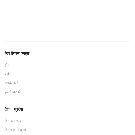
हिम शिमला लाइव
होम
ब्लॉग
संपर्क करें
हमारे बारे में…
देश – प्रदेश
हिम समाचार
हिमाचल विकास