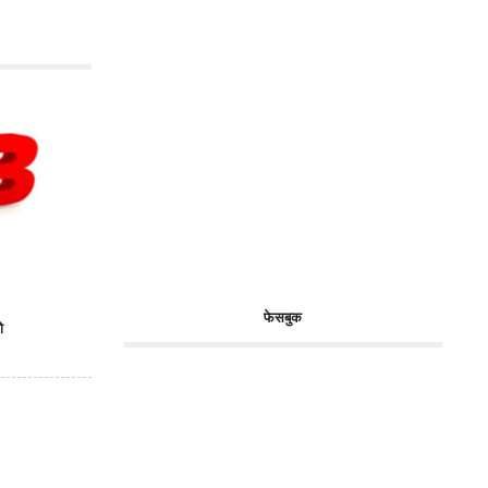
फेसबुक
ो