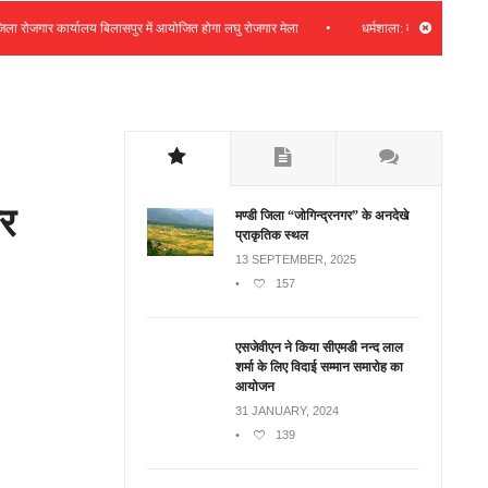
•
जगार कार्यालय बिलासपुर में आयोजित होगा लघु रोजगार मेला
धर्मशाला: कचहरी फीडर क्षेत्र में 
ार
मण्डी जिला “जोगिन्द्रनगर” के अनदेखे
प्राकृतिक स्थल
13 SEPTEMBER, 2025
•
157
एसजेवीएन ने किया सीएमडी नन्‍द लाल
शर्मा के लिए विदाई सम्मान समारोह का
आयोजन
31 JANUARY, 2024
•
139