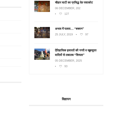
चौहार घाटी का प्रसिद्ध देव पशाकोट
06 DECEMBER, 202
•
127
अभाव में पलता… “बचपन”
25 JULY, 2019
•
97
ऐतिहासिक इमारतों की नगरी व खूबसूरत
वादियों से लबालब “शिमला”
05 DECEMBER, 2025
•
93
विज्ञापन