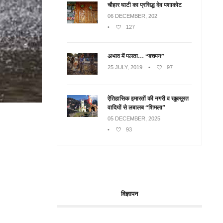
चौहार घाटी का प्रसिद्ध देव पशाकोट
06 DECEMBER, 202
•
127
अभाव में पलता… “बचपन”
25 JULY, 2019
•
97
ऐतिहासिक इमारतों की नगरी व खूबसूरत
वादियों से लबालब “शिमला”
05 DECEMBER, 2025
•
93
विज्ञापन