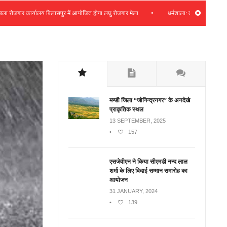
•
र कार्यालय बिलासपुर में आयोजित होगा लघु रोजगार मेला
धर्मशाला: कचहरी फीडर क्षेत्र में 8 
मण्डी जिला “जोगिन्द्रनगर” के अनदेखे
प्राकृतिक स्थल
13 SEPTEMBER, 2025
•
157
एसजेवीएन ने किया सीएमडी नन्‍द लाल
शर्मा के लिए विदाई सम्मान समारोह का
आयोजन
31 JANUARY, 2024
•
139