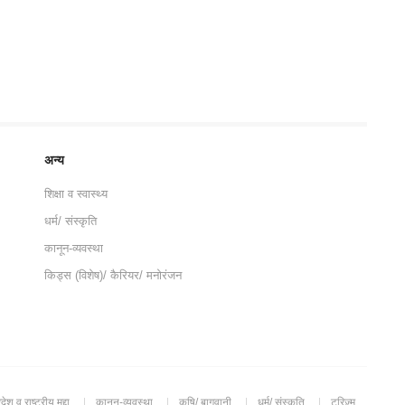
अन्य
शिक्षा व स्वास्थ्य
धर्म/ संस्कृति
कानून-व्यवस्था
किड्स (विशेष)/ कैरियर/ मनोरंजन
रदेश व राष्ट्रीय मुद्दा
कानून-व्यवस्था
कृषि/ बागवानी
धर्म/ संस्कृति
टूरिज़्म