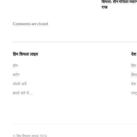
शिमला: तीन मंजिला मका
राख
Comments are closed
हिम शिमला लाइव
देश
होम
हिम
ब्लॉग
हिम
संपर्क करें
देश
हमारे बारे में…
राष्
© हिम शिमला लाइव 2024