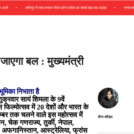
•
•
हमीरपुर में जल्द बनकर तैयार होगा प्रदेश का सबसे बड़ा बस अड्डा
भ्रष्टाचार से अ
या जाएगा बल : मुख्यमंत्री
 भूमिका निभाता है
शुक्रवार सायं शिमला के 9वें
स फिल्मोत्सव में 20 देशों और भारत के
ितम्बर तक चलने वाले इस महोत्सव में
मीना कौंडल
न, चेक गणराज्य, तुर्की, नेपाल,
डन, अफगानिस्तान, आस्ट्रेलिया, फ्रांस