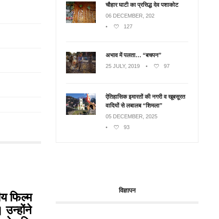
चौहार घाटी का प्रसिद्ध देव पशाकोट
06 DECEMBER, 202
•
127
अभाव में पलता… “बचपन”
25 JULY, 2019
•
97
ऐतिहासिक इमारतों की नगरी व खूबसूरत
वादियों से लबालब “शिमला”
05 DECEMBER, 2025
•
93
विज्ञापन
ीय फिल्म
उन्होंने