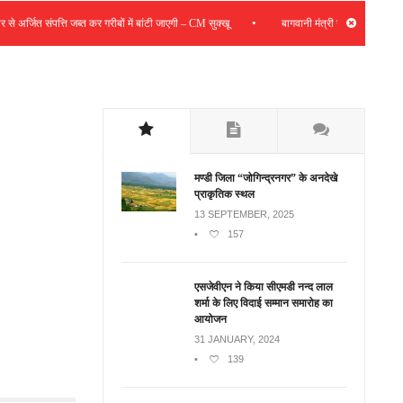
•
र्जित संपत्ति जब्त कर गरीबों में बांटी जाएगी – CM सुक्खू
बागवानी मंत्री ने एचपी शिवा परियोजना 
मण्डी जिला “जोगिन्द्रनगर” के अनदेखे
प्राकृतिक स्थल
13 SEPTEMBER, 2025
•
157
एसजेवीएन ने किया सीएमडी नन्‍द लाल
शर्मा के लिए विदाई सम्मान समारोह का
आयोजन
31 JANUARY, 2024
•
139