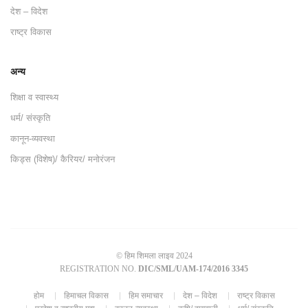
देश – विदेश
राष्ट्र विकास
अन्य
शिक्षा व स्वास्थ्य
धर्म/ संस्कृति
कानून-व्यवस्था
किड्स (विशेष)/ कैरियर/ मनोरंजन
© हिम शिमला लाइव 2024
REGISTRATION NO.
DIC/SML/UAM-174/2016 3345
होम
हिमाचल विकास
हिम समाचार
देश – विदेश
राष्ट्र विकास