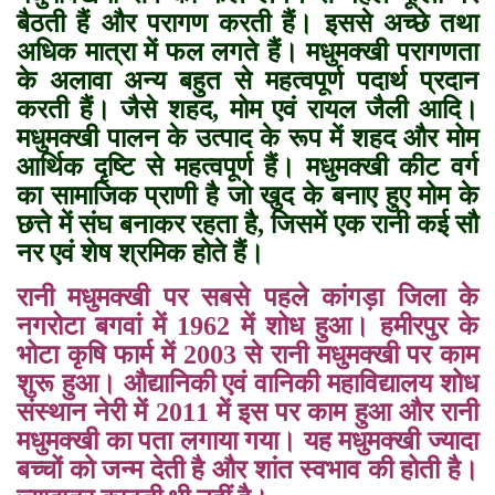
बैठती हैं और परागण करती हैं। इससे अच्छे तथा
अधिक मात्रा में फल लगते हैं। मधुमक्खी परागणता
के अलावा अन्य बहुत से महत्वपूर्ण पदार्थ प्रदान
करती हैं। जैसे शहद
,
मोम एवं रायल जैली आदि।
मधुमक्खी पालन के उत्पाद के रूप में शहद और मोम
आर्थिक दृष्टि से महत्वपूर्ण हैं। मधुमक्खी कीट वर्ग
का सामाजिक प्राणी है जो खुद के बनाए हुए मोम के
छत्ते में संघ बनाकर रहता है
,
जिसमें एक रानी कई सौ
नर एवं शेष श्रमिक होते हैं।
रानी मधुमक्खी पर सबसे पहले कांगड़ा जिला के
नगरोटा बगवां में 1962 में शोध हुआ। हमीरपुर के
भोटा कृषि फार्म में 2003 से रानी मधुमक्खी पर काम
शुरू हुआ। औद्यानिकी एवं वानिकी महाविद्यालय शोध
संस्थान नेरी में 2011 में इस पर काम हुआ और रानी
मधुमक्खी का पता लगाया गया। यह मधुमक्खी ज्यादा
बच्चों को जन्म देती है और शांत स्वभाव की होती है।