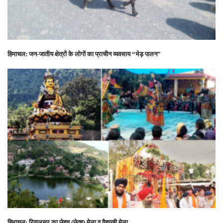
हिमाचल: जन-जातीय क्षेत्रों के लोगों का प्राचीन व्यवसाय “भेड़ पालन”
हिमाचल: रिवालसर का छेश्चू (छेत्शु) मेला व वैशाखी मेला