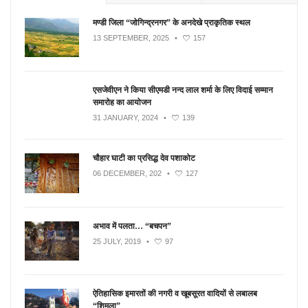
मण्डी जिला “जोगिन्द्रनगर” के अनदेखे प्राकृतिक स्थल
13 SEPTEMBER, 2025
•
157
एसजेवीएन ने किया सीएमडी नन्‍द लाल शर्मा के लिए विदाई सम्मान
समारोह का आयोजन
31 JANUARY, 2024
•
139
चौहार घाटी का प्रसिद्ध देव पशाकोट
06 DECEMBER, 202
•
127
अभाव में पलता… “बचपन”
25 JULY, 2019
•
97
ऐतिहासिक इमारतों की नगरी व खूबसूरत वादियों से लबालब
“शिमला”