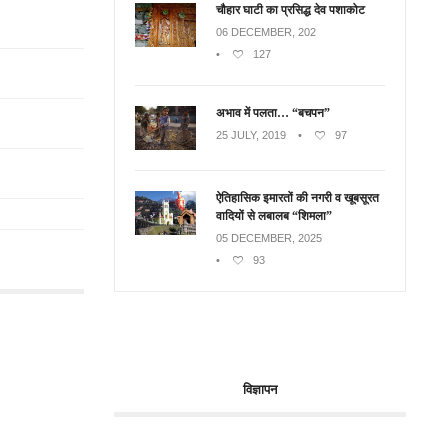
चौहार घाटी का प्रसिद्ध देव पशाकोट
06 DECEMBER, 202
•
127
अभाव में पलता… “बचपन”
25 JULY, 2019
•
97
ऐतिहासिक इमारतों की नगरी व खूबसूरत
वादियों से लबालब “शिमला”
05 DECEMBER, 2025
•
93
विज्ञापन