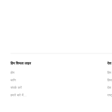
हिम शिमला लाइव
देश
होम
हिम
ब्लॉग
हिम
संपर्क करें
देश
हमारे बारे में…
राष्