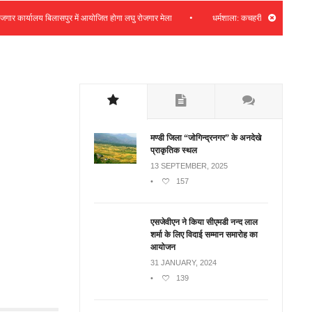
•
ार्यालय बिलासपुर में आयोजित होगा लघु रोजगार मेला
धर्मशाला: कचहरी फीडर क्षेत्र में 8 – 9 
मण्डी जिला “जोगिन्द्रनगर” के अनदेखे
प्राकृतिक स्थल
13 SEPTEMBER, 2025
•
157
एसजेवीएन ने किया सीएमडी नन्‍द लाल
शर्मा के लिए विदाई सम्मान समारोह का
आयोजन
31 JANUARY, 2024
•
139