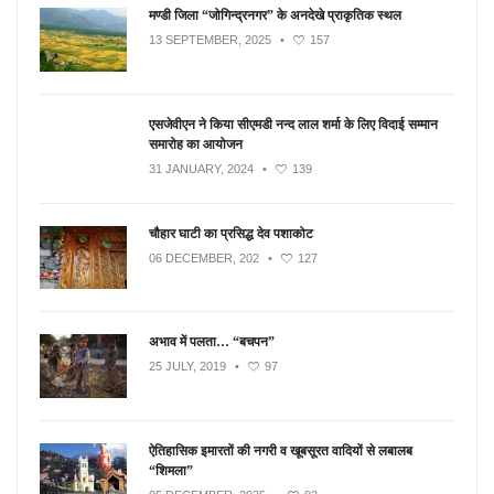
मण्डी जिला “जोगिन्द्रनगर” के अनदेखे प्राकृतिक स्थल
13 SEPTEMBER, 2025
•
157
एसजेवीएन ने किया सीएमडी नन्‍द लाल शर्मा के लिए विदाई सम्मान
समारोह का आयोजन
31 JANUARY, 2024
•
139
चौहार घाटी का प्रसिद्ध देव पशाकोट
06 DECEMBER, 202
•
127
अभाव में पलता… “बचपन”
25 JULY, 2019
•
97
ऐतिहासिक इमारतों की नगरी व खूबसूरत वादियों से लबालब
“शिमला”