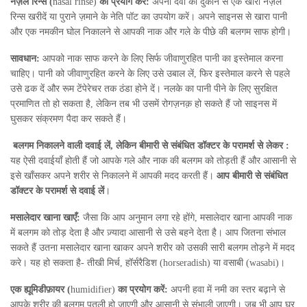
नेज़ल रिन्स (
nasal rinse)
का प्रयोग करें:
अपनी दवा की दुकान से एक खारा नेज़ल
रिन्स खरीदें या पुराने ज़माने के नेति पॉट का उपयोग करें। अपने साइनस से खारा पानी
और एक नमकीन घोल निकालने से आपकी नाक और गले के पीछे की बलगम साफ होगी।
सावधान:
आपको नाक साफ करने के लिए सिर्फ जीवाणुरहित पानी का इस्तेमाल करना
चाहिए। पानी को जीवाणुरहित करने के लिए उसे उबाल लें, फिर इस्तेमाल करने से पहले
उसे ढक दें और रूम टेंपेरेचर तक ठंडा होने दें। नलके का पानी पीने के लिए सुरक्षित
प्रमाणित तो हो सकता है, लेकिन तब भी उसमें रोगज़नक़ हो सकते हैं जो साइनस में
घुसकर संक्रमण पैदा कर सकते हैं।
बलगम निकालने वाली दवाई लें, लेकिन बीमारी से संबंधित डॉक्टर के परामर्श से लेकर :
यह ऐसी दवाईयाँ होती हैं जो आपके गले और नाक की बलगम को तोड़ती हैं और आसानी से
इसे खाँसकर अपने शरीर से निकालने में आपकी मदद करती हैं।
आप बीमारी से संबंधित
डॉक्टर के परामर्श से दवाई लें
।
मसालेदार खाना खाएँ:
जैसा कि आप अनुमान लगा रहे होंगे, मसालेदार खाना आपकी नाक
में बलगम को तोड़ देता है और ज़्यादा आसानी से उसे बहने देता है। आप जितना संभाल
सकते हैं उतना मसालेदार खाना खाकर अपने शरीर को उसकी सारी बलगम तोड़ने में मदद
करे। यह हो सकता है- तीखी मिर्च, हॉर्सरैडिश (horseradish) या वसाबी (wasabi)।
एक ह्यूमिडीफ़ायर (
humidifier)
का प्रयोग करें:
अपनी हवा में नमी का स्तर बढ़ाने से
आपके शरीर की बलगम पतली हो जाएगी और आसानी से संभाली जाएगी। जब भी आप घर