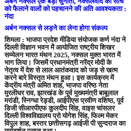
अर्बन नक्सल एक बड़ी चुनौती, नक्सलवाद की सोच
को फैलाने वालों को पहचानने की अति आवश्यकता :
नंदा
अर्बन नक्सल से लड़ने का लेना होगा संकल्प
शिमला : भाजपा प्रदेश मीडिया संयोजक कर्ण नंदा ने
दिल्ली विज्ञान भवन में आयोजित राष्ट्रीय शिखर
सम्मेलन भारत मंथन 2025, नक्सल मुक्त भारत में
भाग लिया। जिसमें प्रधानमंत्री नरेंद्र मोदी के
नेतृत्व में देश से लाल आतंकवाद को जड़ से खत्म
करने बारे विस्तृत मंथन हुआ। इस कार्यक्रम में
केंद्रीय मंत्री अमित शाह, भाजपा वरिष्ठ नेता
मुरलीधर राव, झारखंड के पूर्व मुख्यमंत्री बाबूलाल
मरांडी, स्निग्धा रेड्डी, आईपीएस प्रवीण वशिष्ठ, पूर्व
डिजी सीआरपीएफ कुलदीप सिंह, वाइस चांसलर
दिल्ली विश्वविद्यालय प्रो योगेश सिंह, फिल्म मेकर
विपुल शाह, बस्तर छत्तीसगढ़ आईजी पी सुन्दराज का
मार्गदर्शन प्राप्त हुआ।