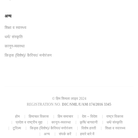
अन्य
शिक्षा व स्वास्थ्य
धर्म/ संस्कृति
कानून-व्यवस्था
किड्स (विशेष)/ कैरियर/ मनोरंजन
© हिम शिमला लाइव 2024
REGISTRATION NO.
DIC/SML/UAM-174/2016 3345
होम
हिमाचल विकास
हिम समाचार
देश – विदेश
राष्ट्र विकास
प्रदेश व राष्ट्रीय मुद्दा
कानून-व्यवस्था
कृषि/ बागवानी
धर्म/ संस्कृति
टूरिज़्म
किड्स (विशेष)/ कैरियर/ मनोरंजन
विशेष हस्ती
शिक्षा व स्वास्थ्य
अन्य
संपर्क करें
हमारे बारे में