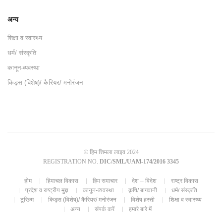
अन्य
शिक्षा व स्वास्थ्य
धर्म/ संस्कृति
कानून-व्यवस्था
किड्स (विशेष)/ कैरियर/ मनोरंजन
© हिम शिमला लाइव 2024
REGISTRATION NO.
DIC/SML/UAM-174/2016 3345
होम
हिमाचल विकास
हिम समाचार
देश – विदेश
राष्ट्र विकास
प्रदेश व राष्ट्रीय मुद्दा
कानून-व्यवस्था
कृषि/ बागवानी
धर्म/ संस्कृति
टूरिज़्म
किड्स (विशेष)/ कैरियर/ मनोरंजन
विशेष हस्ती
शिक्षा व स्वास्थ्य
अन्य
संपर्क करें
हमारे बारे में