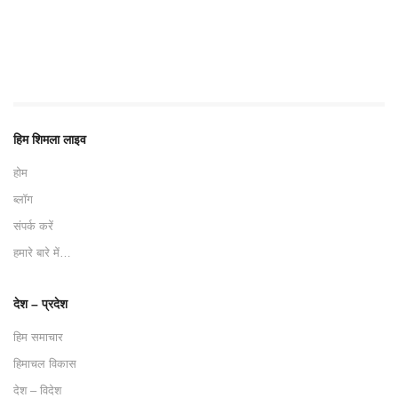
हिम शिमला लाइव
होम
ब्लॉग
संपर्क करें
हमारे बारे में…
देश – प्रदेश
हिम समाचार
हिमाचल विकास
देश – विदेश