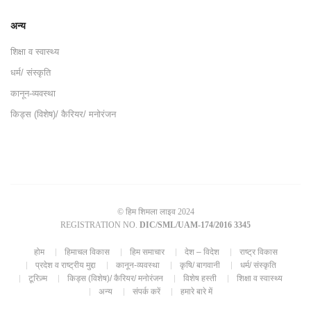
अन्य
शिक्षा व स्वास्थ्य
धर्म/ संस्कृति
कानून-व्यवस्था
किड्स (विशेष)/ कैरियर/ मनोरंजन
© हिम शिमला लाइव 2024
REGISTRATION NO.
DIC/SML/UAM-174/2016 3345
होम
हिमाचल विकास
हिम समाचार
देश – विदेश
राष्ट्र विकास
प्रदेश व राष्ट्रीय मुद्दा
कानून-व्यवस्था
कृषि/ बागवानी
धर्म/ संस्कृति
टूरिज़्म
किड्स (विशेष)/ कैरियर/ मनोरंजन
विशेष हस्ती
शिक्षा व स्वास्थ्य
अन्य
संपर्क करें
हमारे बारे में