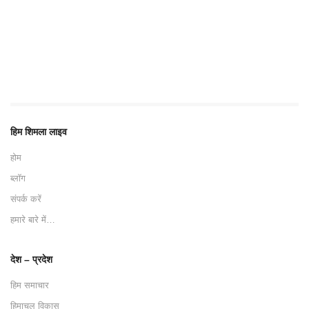
हिम शिमला लाइव
होम
ब्लॉग
संपर्क करें
हमारे बारे में…
देश – प्रदेश
हिम समाचार
हिमाचल विकास