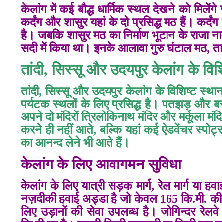
केलांग में कई बौद्ध धार्मिक स्थल देखने को मिलेंग
कर्दंग और शासुर यहां के दो प्रसिद्ध मठ
हैं। कर्द
है। जबकि शासुर मठ का निर्माण भूटान के राजा नावंग
सदी में किया था। इनके आलावा गुरु घंटाल मठ, ताय
तांदी,
सिस्सू और उदयपुर केलांग के विश
तांदी, सिस्सू और उदयपुर केलांग के विशिष्ट स्था
पर्यटक स्थलों के लिए प्रसिद्ध है।
पतझड़ और बसं
अपने दो मंदिरों त्रिलोकिनाथ मंदिर और मर्कूला मंदि
करने ही नहीं आते, बल्कि यहां कई ऐडवेंचर स्पोर्ट्स
का आनन्द लेने भी आते हैं।
केलांग के लिए आवागमन सुविधा
केलांग के लिए यात्री सड़क मार्ग, रेल मार्ग या हवा
नज़दीकी हवाई अड्डा है जो केवल 165 कि.मी. की दू
लिए उड़ानों की सेवा उपलब्ध है। जोगिन्दर रेल