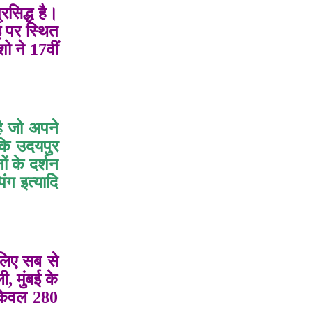
रसिद्ध है।
 पर स्थित
शो ने 17वीं
है जो अपने
बकि
उदयपुर
ं के दर्शन
िंग इत्यादि
 लिए सब से
, मुंबई के
 केवल 280