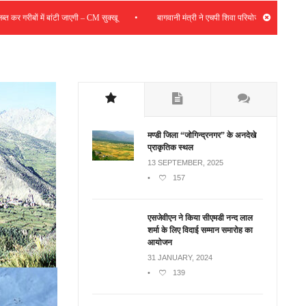
•
ं में बांटी जाएगी – CM सुक्खू
बागवानी मंत्री ने एचपी शिवा परियोजना की समीक्षा की; संबंधित क्ल
मण्डी जिला “जोगिन्द्रनगर” के अनदेखे
प्राकृतिक स्थल
13 SEPTEMBER, 2025
•
157
एसजेवीएन ने किया सीएमडी नन्‍द लाल
शर्मा के लिए विदाई सम्मान समारोह का
आयोजन
31 JANUARY, 2024
•
139