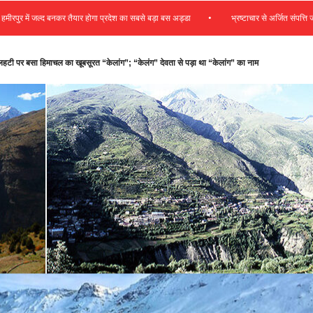
•
 जल्द बनकर तैयार होगा प्रदेश का सबसे बड़ा बस अड्डा
भ्रष्टाचार से अर्जित संपत्ति जब्त कर गरीबो
हटी पर बसा हिमाचल का खूबसूरत “केलांग”; “केलंग” देवता से पड़ा था “केलांग” का नाम