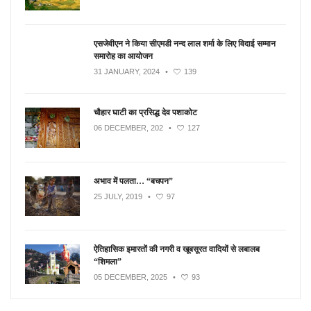
एसजेवीएन ने किया सीएमडी नन्‍द लाल शर्मा के लिए विदाई सम्मान
समारोह का आयोजन
31 JANUARY, 2024
•
139
चौहार घाटी का प्रसिद्ध देव पशाकोट
06 DECEMBER, 202
•
127
अभाव में पलता… “बचपन”
25 JULY, 2019
•
97
ऐतिहासिक इमारतों की नगरी व खूबसूरत वादियों से लबालब
“शिमला”
05 DECEMBER, 2025
•
93