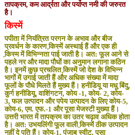
तापक्रम, कम आर्द्रता और पर्याप्त नमी की जरुरत
है।
किस्में
पपीता में नियंत्रित परगन के अभाव और बीज
प्रवर्धन के कारण कि़स्में अस्थाई हैं और एक ही
कि़स्म में विभिन्नता पाई जाती है। अत: फूल आने से
पहले नर और मादा पौधों का अनुमान लगाना कठिन
है। इनमें कुछ प्रचलित कि़स्में जो देश के विभिन्न
भागों में उगाई जाती हैं और अधिक संख्या में मादा
फूलों के पौधे मिलते हैं मुख्य हैं। हनीडियू या मधु बिंदु,
कुर्ग हनीडियू, वाशिंगटन, कोय -1, कोय- 2, कोय-
3, फल उत्पादन और पपेय उत्पादन के लिए कोय-5,
कोय-6, एम. एफ.-1 और पूसा मेजस्टी मुख्या हैं।
उत्तरी भारत में तापक्रम का उतर चढ़ाव अधिक होता
है। अत: उभयलिंगी फूल वाली कि़स्में ठीक उत्पादन
नहीं दे पति हैं। कोय-1, पंजाब स्वीट, पूसा