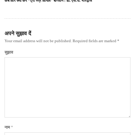
कब और क्यों करें “ट्री स्प्रे ऑयल” बागवान : डा. एस.पी. भारद्वाज
अपने सुझाव दें
Your email address will not be published. Required fields are marked *
सुझाव
नाम
*