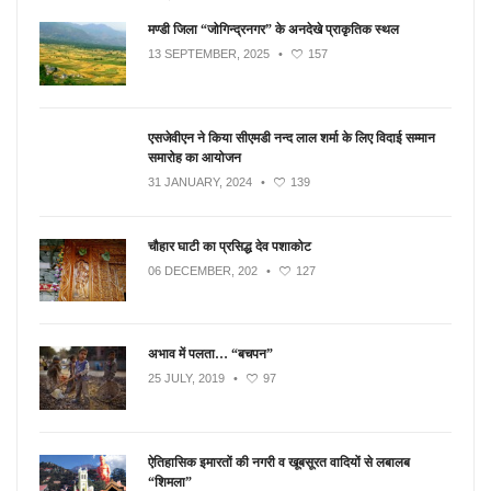
मण्डी जिला “जोगिन्द्रनगर” के अनदेखे प्राकृतिक स्थल
13 SEPTEMBER, 2025
•
157
एसजेवीएन ने किया सीएमडी नन्‍द लाल शर्मा के लिए विदाई सम्मान
समारोह का आयोजन
31 JANUARY, 2024
•
139
चौहार घाटी का प्रसिद्ध देव पशाकोट
06 DECEMBER, 202
•
127
अभाव में पलता… “बचपन”
25 JULY, 2019
•
97
ऐतिहासिक इमारतों की नगरी व खूबसूरत वादियों से लबालब
“शिमला”