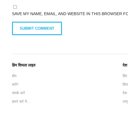
SAVE MY NAME, EMAIL, AND WEBSITE IN THIS BROWSER F
हिम शिमला लाइव
देश
होम
हिम
ब्लॉग
हिम
संपर्क करें
देश
हमारे बारे में…
राष्