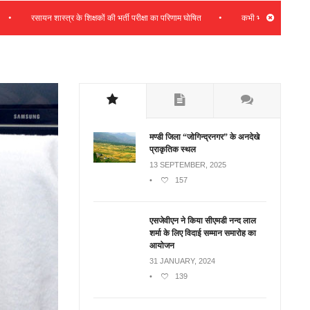
•
रसायन शास्त्र के शिक्षकों की भर्ती परीक्षा का परिणाम घोषित
कभी भी प्रदेश हितों के साथ समझौत
मण्डी जिला “जोगिन्द्रनगर” के अनदेखे
प्राकृतिक स्थल
13 SEPTEMBER, 2025
•
157
एसजेवीएन ने किया सीएमडी नन्‍द लाल
शर्मा के लिए विदाई सम्मान समारोह का
आयोजन
31 JANUARY, 2024
•
139