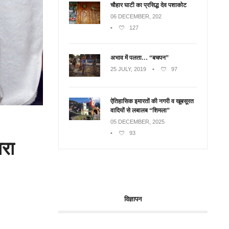
चौहार घाटी का प्रसिद्ध देव पशाकोट
06 DECEMBER, 202
•
127
अभाव में पलता… “बचपन”
25 JULY, 2019
•
97
ऐतिहासिक इमारतों की नगरी व खूबसूरत
वादियों से लबालब “शिमला”
05 DECEMBER, 2025
•
93
ारा
विज्ञापन