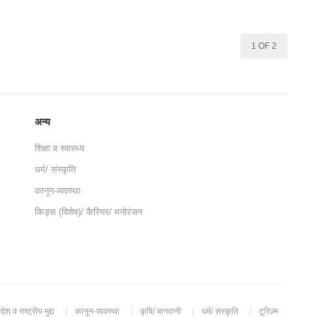
1 OF 2
अन्य
शिक्षा व स्वास्थ्य
धर्म/ संस्कृति
कानून-व्यवस्था
किड्स (विशेष)/ कैरियर/ मनोरंजन
रदेश व राष्ट्रीय मुद्दा
कानून-व्यवस्था
कृषि/ बागवानी
धर्म/ संस्कृति
टूरिज़्म