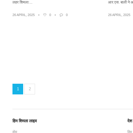
लहर शिमला:...
आर.एस. बाली ने 
26 APRIL, 2025
•
0
•
0
26 APRIL, 2025
1
2
हिम शिमला लाइव
देश
होम
हिम