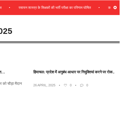
•
•
रसायन शास्त्र के शिक्षकों की भर्ती परीक्षा का परिणाम घोषित
कभी भी प्रदेश हितों के 
025
बित…
हिमाचल: प्रदेश में अनुबंध आधार पर नियुक्तियां करने पर रोक..
र को चौड़ा मैदान
26 APRIL, 2025
•
0
•
0